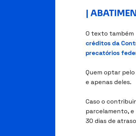
| ABATIME
O texto também 
créditos da Contr
precatórios fede
Quem optar pelo 
e apenas deles.
Caso o contribui
parcelamento, e 
30 dias de atras