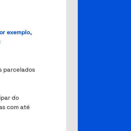
or exemplo, 
 
s parcelados 
ipar do 
as com até 