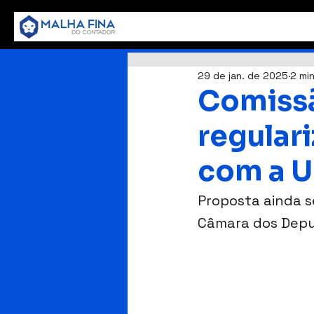
29 de jan. de 2025
2 min
Comissã
regular
com a U
Proposta ainda s
Câmara dos Dep