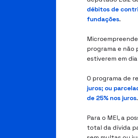
débitos de contri
fundações
.
Microempreendedo
programa e não p
estiverem em di
O programa de r
juros; ou parcel
de 25% nos juros
.
Para o MEI, a po
total da dívida 
sem multas ou ju