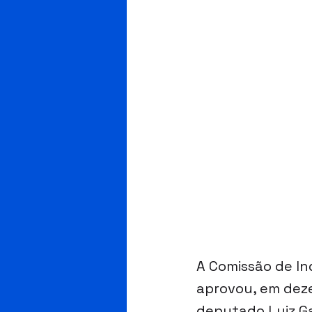
A Comissão de In
aprovou, em deze
deputado Luiz Ga