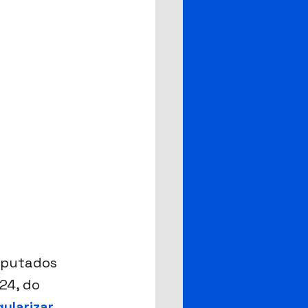
eputados 
/24
, do 
ularizar 