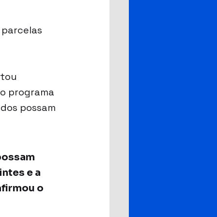
 parcelas 
tou 
ao programa 
nados possam 
possam 
ntes e a 
afirmou o 