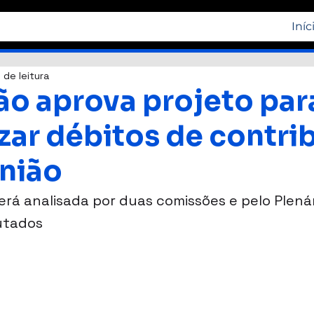
Iníc
 de leitura
o aprova projeto par
izar débitos de contri
nião
erá analisada por duas comissões e pelo Plenár
utados