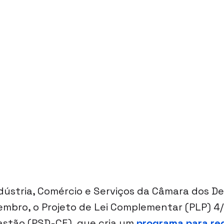
dústria, Comércio e Serviços da Câmara dos D
mbro, o 
Projeto de Lei Complementar (PLP) 4
stão (PSD-CE), que cria um 
programa para reg