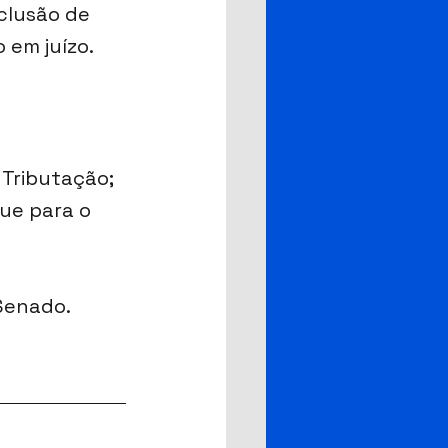
clusão de 
 em juízo.
 Tributação; 
ue para o 
 Senado.