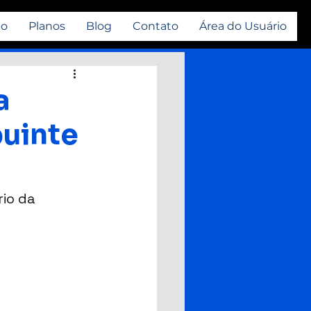
io
Planos
Blog
Contato
Área do Usuário
a
buinte
io da 