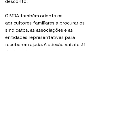
desconto.
O MDA também orienta os 
agricultores familiares a procurar os 
sindicatos, as associações e as 
entidades representativas para 
receberem ajuda. A adesão vai até 31 
de dezembro.
Fonte: Agência Brasil
Aproveite e assine nossa 
newsletter, para receber 
atualizações sobre 
Imposto de Renda, Mundo 
Contábil e o Malha Fina do 