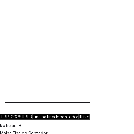
#IRPF2026
#RFB
#malhafinadocontador
#Live
Notícias IR
Malha Fina do Contador