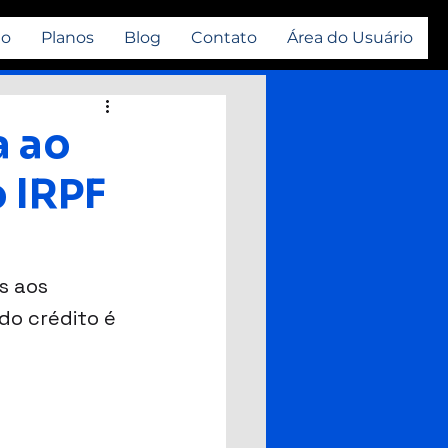
io
Planos
Blog
Contato
Área do Usuário
a ao
o IRPF
s aos 
 do crédito é 