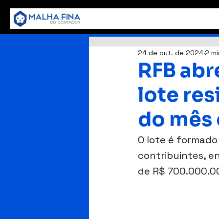
24 de out. de 2024
2 mi
RFB abr
lote res
do mês 
O lote é formado
contribuintes, ent
de R$ 700.000.0