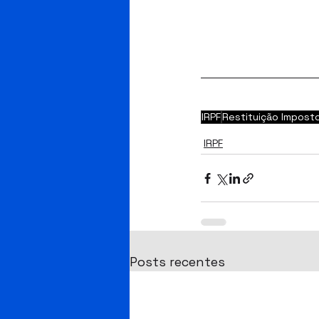
IRPF
Restituição Impost
IRPF
Posts recentes