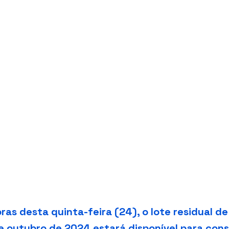
oras desta quinta-feira (24), o lote residual de
e outubro de 2024 estará disponível para cons