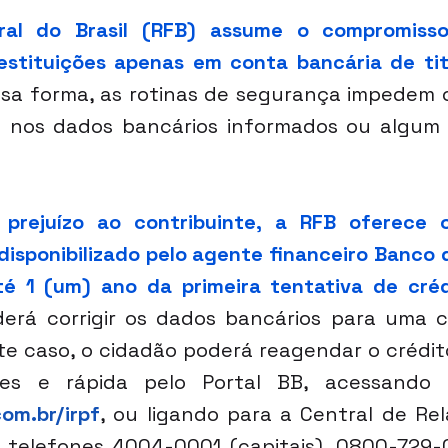
al do Brasil (RFB) assume o compromisso 
stituições apenas em conta bancária de titu
ssa forma, as rotinas de segurança impedem
o nos dados bancários informados ou algum 
prejuízo ao contribuinte, a RFB oferece o
sponibilizado pelo agente financeiro Banco do
té 1 (um) ano da primeira tentativa de créd
derá corrigir os dados bancários para uma c
ste caso, o cidadão poderá reagendar o crédito
om.br/irpf
, ou ligando para a Central de Re
 telefones 4004-0001 (capitais), 0800-729-0