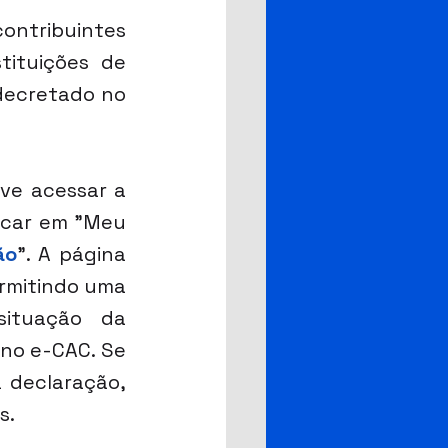
ontribuintes 
tituições de 
decretado no 
ve acessar a 
licar em "Meu 
ão
". A página 
rmitindo uma 
ituação da 
no e-CAC. Se 
 declaração, 
s.