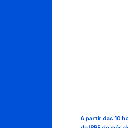
A partir das 10 h
do IRPF do mês d