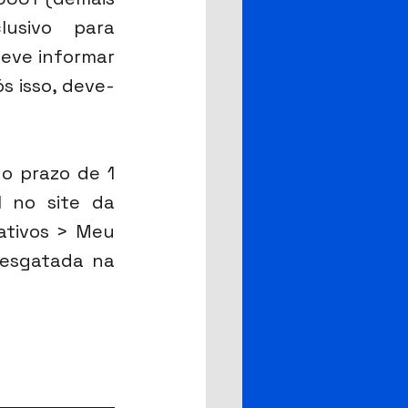
usivo para 
deve informar 
s isso, deve-
o prazo de 1 
 no site da 
tivos > Meu 
resgatada na 