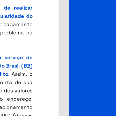
de realizar 
laridade do 
 o pagamento 
problema na 
 serviço de 
 Brasil (BB) 
ito
. Assim, o 
onta de sua 
 dos valores 
de forma simples e rápida pelo Portal BB, acessando o endereço: 
lacionamento 
001 (demais 