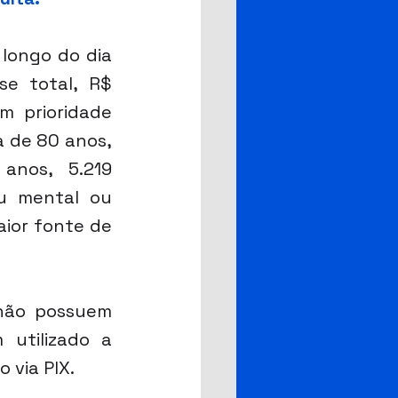
longo do dia 
e total, R$ 
 prioridade 
 de 80 anos, 
anos, 5.219 
u mental ou 
ior fonte de 
não possuem 
utilizado a 
 via PIX.