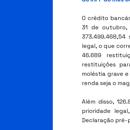
O crédito bancár
31 de outubro, 
373.499.468,54 
legal, o que corr
46.689 restitu
restituições pa
moléstia grave e 
renda seja o magi
Além disso, 126
prioridade lega
Declaração pré-p