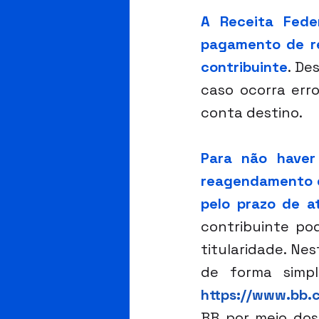
A Receita Feder
pagamento de re
contribuinte
. De
caso ocorra err
conta destino.
Para não haver 
reagendamento di
pelo prazo de a
contribuinte po
titularidade. Ne
https://www.bb.c
BB por meio dos