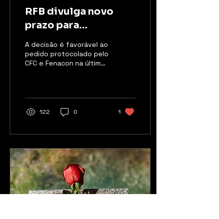
RFB divulga novo
prazo para
pagamentos de
A decisão é favorável ao
tributos federais e
pedido protocolado pelo
CFC e Fenacon na última
do Simples Nacional
terça-feira (20)
122
0
1