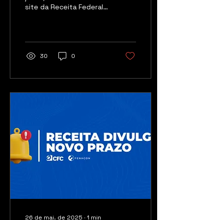
site da Receita Federal
assunto sobre CPF
contarão com uma
novidade que irá facilitar
muito o atendimento: o
Chatbot CPF.
30
0
26 de mai. de 2025
∙
1
min