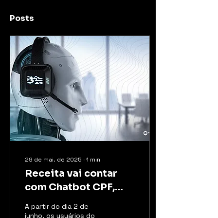
Posts
29 de mai. de 2025
∙
1
min
Receita vai contar
com Chatbot CPF,
robô que vai auxiliar
A partir do dia 2 de
o cidadão em
junho, os usuários do