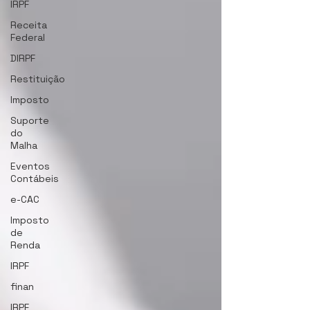
IRPF
Receita
Federal
DIRPF
Restituição
Imposto
Suporte
do
Malha
Eventos
Contábeis
e-CAC
Imposto
de
Renda
IRPF
finan
IRPF