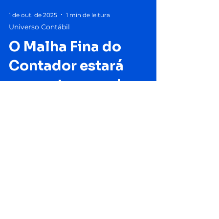
1 de out. de 2025
1 min de leitura
Universo Contábil
O Malha Fina do
Contador estará
presente no maior
evento do setor de
serviços do Brasil 21°
Conescap
O evento será em Florianóplis - SC nos
dias 22 a 24 de Outubro de 2025 Temos