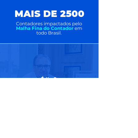
MAIS DE 2500
Contadores impactados pelo
Malha Fina do Contador
em
todo Brasil.
Édio S.
... tenho o Malha Fina do Contador
como uma ferramenta indispensável
na hora de fazer as Declarações de
Imposto de Renda.