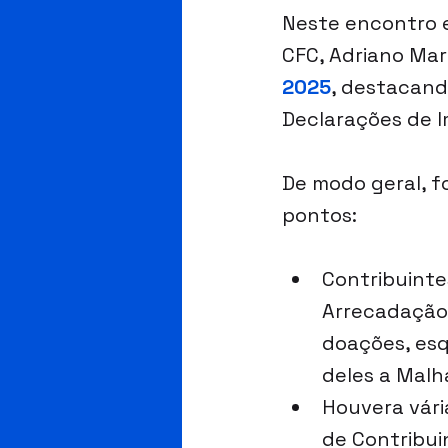
Neste encontro 
CFC, Adriano Mar
2025
, destacand
Declarações de I
De modo geral, f
pontos:
Contribuint
Arrecadação 
doações, esq
deles a Malh
Houvera vári
de Contribui