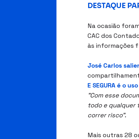
DESTAQUE PA
Na ocasião foram
CAC dos Contador
às informações 
José Carlos sal
compartilhamento
E SEGURA é o uso
"Com esse docume
todo e qualquer 
correr risco"
.
Mais outras 28 o