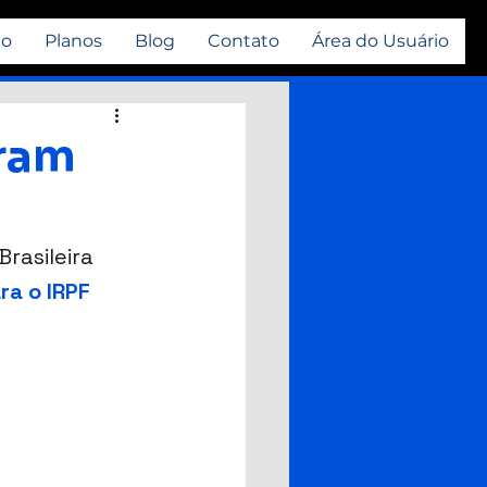
io
Planos
Blog
Contato
Área do Usuário
iram
rasileira 
ra o IRPF 