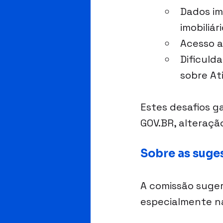
Dados im
imobiliár
Acesso a
Dificuld
sobre Ati
Estes desafios g
GOV.BR, alteraçã
Sobre as suge
A comissão suger
especialmente n