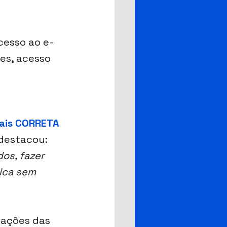
cesso ao e-
es, acesso 
ais CORRETA 
destacou: 
os, fazer 
ica sem 
rações das 