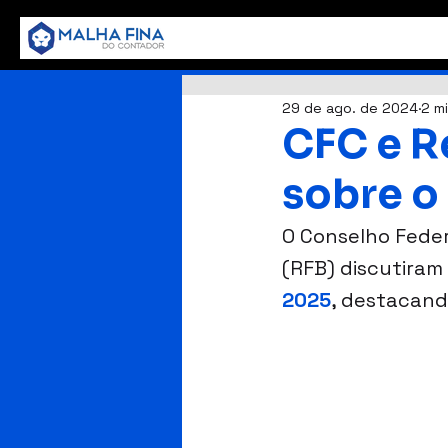
29 de ago. de 2024
2 mi
CFC e R
sobre o
O Conselho Federa
(RFB) discutiram 
2025
, destacand