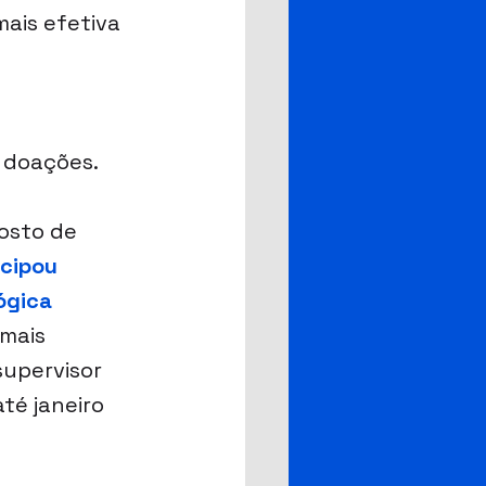
ais efetiva 
 doações.
osto de 
cipou 
ógica 
 mais 
upervisor 
té janeiro 