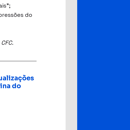
is”; 
mpressões do 
 CFC.
ualizações 
ina do 