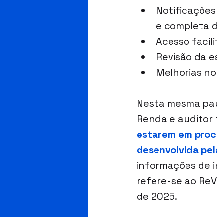
Notificações
e completa d
Acesso facil
Revisão da e
Melhorias n
Nesta mesma paut
Renda e auditor f
estarem em proc
desenvolvida pela
informações de i
refere-se ao ReVa
de 2025.