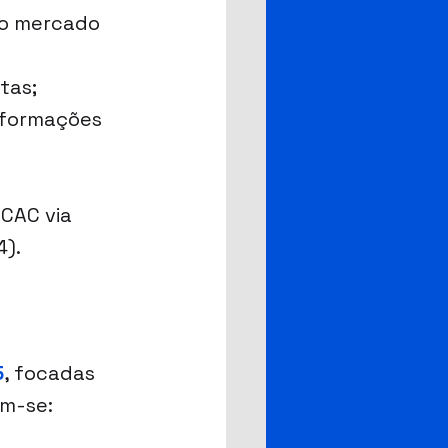
do mercado 
tas;
nformações 
CAC via 
4).
5
, focadas 
am-se: